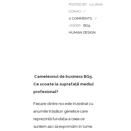
POSTED BY : LILIANA
CORACI
/
0 COMMENTS
/
UNDER :
BG5
,
HUMAN DESIGN
Cameleonul de business BG5.
Ce scoate la suprafaţã mediul
profesional?
Fiecare dintre noi este înzestrat cu
anumite trăsături genetice care
reprezintă fundaţia a ceea ce
suntem aici să exprimăm în lume.