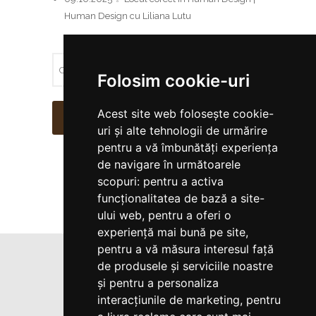
Human Design cu Liliana Lutu
Folosim cookie-uri
Acest site web folosește cookie-
CAUTĂ
uri și alte tehnologii de urmărire
pentru a vă îmbunătăți experiența
de navigare în următoarele
scopuri:
pentru a activa
funcționalitatea de bază a site-
ului web
,
pentru a oferi o
experiență mai bună pe site
,
pentru a vă măsura interesul față
de produsele și serviciile noastre
Copyright Humandesignro.ro 2017-
și pentru a personaliza
2024. Toate drepturile rezervate
interacțiunile de marketing
,
pentru
Termeni si conditii
|
Creare site web