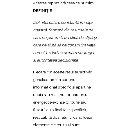
Acestea reprezintă ceea ce numim
DEFINIŢIE
.
Definiţia este o constantă în viaţa
noastră, formată din resursele pe
care ne putem baza clipă de clipă şi
care ne ajută să ne construim viaţa
corectă, când ne urmăm strategia
şi autoritatea decizională.
Fiecare din aceste resurse/activări
genetice are un conţinut
informaţional specific şi aparţine
unuia sau mai multor parcursuri
energetice extinse (circuite sau
fluxuri) cu o finalitate specifică,
realizabilă doar atunci când toate
elementele circuitului sunt