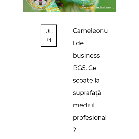
Cameleonu
IUL.
14
l de
business
BG5. Ce
scoate la
suprafaţã
mediul
profesional
?