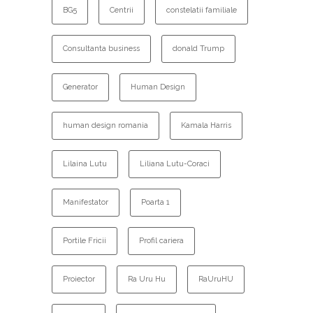
BG5
Centrii
constelatii familiale
Consultanta business
donald Trump
Generator
Human Design
human design romania
Kamala Harris
Lilaina Lutu
Liliana Lutu-Coraci
Manifestator
Poarta 1
Portile Fricii
Profil cariera
Proiector
Ra Uru Hu
RaUruHU