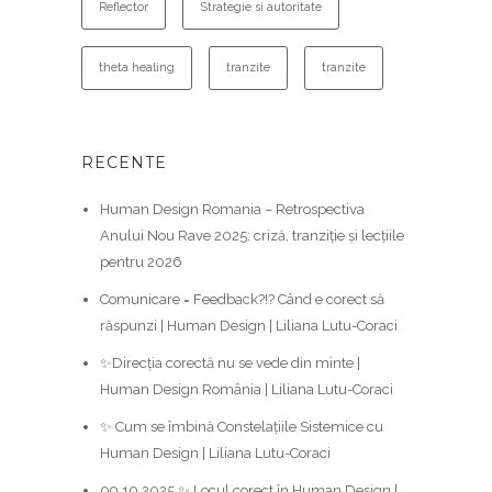
Reflector
Strategie si autoritate
theta healing
tranzite
tranzite
RECENTE
Human Design Romania – Retrospectiva
Anului Nou Rave 2025: criză, tranziție și lecțiile
pentru 2026
Comunicare = Feedback?!? Când e corect să
răspunzi | Human Design | Liliana Lutu-Coraci
✨Direcția corectă nu se vede din minte |
Human Design România | Liliana Lutu-Coraci
✨ Cum se îmbină Constelațiile Sistemice cu
Human Design | Liliana Lutu-Coraci
09.10.2025 ✨ Locul corect în Human Design |