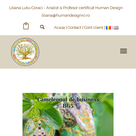
Liliana Lutu-Coraci - Analist si Profesor certificat Human Design
liliana@humandesignro.ro
Acasa
Contact
Cont client