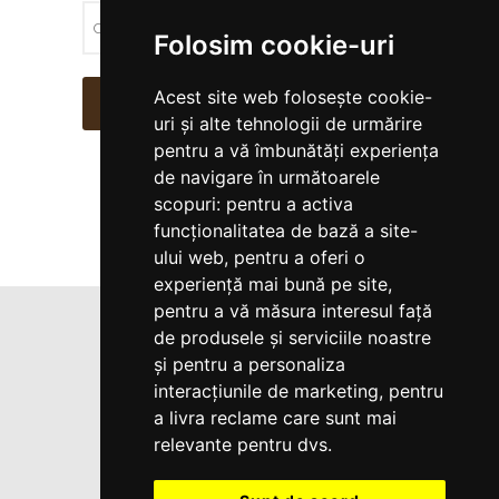
Folosim cookie-uri
Acest site web folosește cookie-
CAUTĂ
uri și alte tehnologii de urmărire
pentru a vă îmbunătăți experiența
de navigare în următoarele
scopuri:
pentru a activa
funcționalitatea de bază a site-
ului web
,
pentru a oferi o
experiență mai bună pe site
,
pentru a vă măsura interesul față
de produsele și serviciile noastre
Copyright Humandesignro.ro 2017-
și pentru a personaliza
2024. Toate drepturile rezervate
interacțiunile de marketing
,
pentru
Termeni si conditii
|
Creare site web
a livra reclame care sunt mai
relevante pentru dvs
.