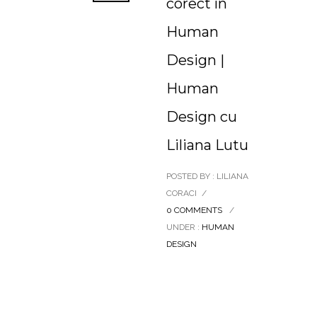
corect în
Human
Design |
Human
Design cu
Liliana Lutu
POSTED BY : LILIANA
CORACI
/
0 COMMENTS
/
UNDER :
HUMAN
DESIGN