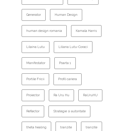
Generator
Human Design
human design romania
Kamala Harris
Lilaina Lutu
Liliana Lutu-Coraci
Manifestator
Poarta 1
Portile Fricii
Profil cariera
Proiector
Ra Uru Hu
RaUruHU
Reflector
Strategie si autoritate
theta healing
tranzite
tranzite