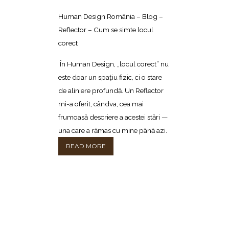
Human Design România – Blog –
Reflector – Cum se simte locul
corect
În Human Design, „locul corect” nu
este doar un spațiu fizic, ci o stare
de aliniere profundă. Un Reflector
mi-a oferit, cândva, cea mai
frumoasă descriere a acestei stări —
una care a rămas cu mine până azi.
READ MORE