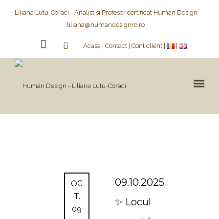
Liliana Lutu-Coraci - Analist si Profesor certificat Human Design
liliana@humandesignro.ro
Acasa
Contact
Cont client
09.10.2025
OC
T.
✨ Locul
09