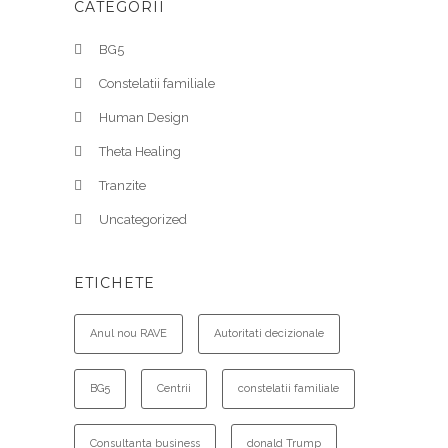
CATEGORII
BG5
Constelatii familiale
Human Design
Theta Healing
Tranzite
Uncategorized
ETICHETE
Anul nou RAVE
Autoritati decizionale
BG5
Centrii
constelatii familiale
Consultanta business
donald Trump